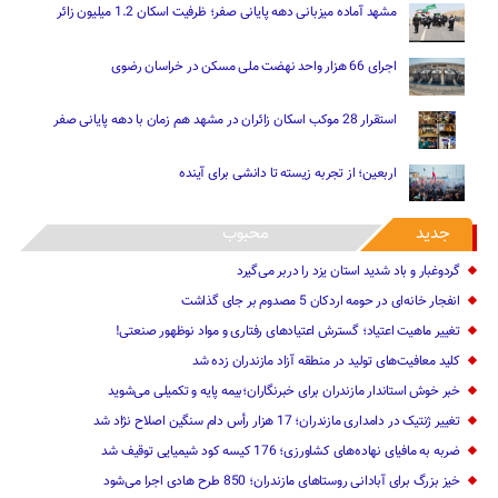
مشهد آماده میزبانی دهه پایانی صفر؛ ظرفیت اسکان 1.2 میلیون زائر
اجرای 66 هزار واحد نهضت ملی مسکن در خراسان رضوی
استقرار 28 موکب اسکان زائران در مشهد هم زمان با دهه پایانی صفر
اربعین؛ از تجربه زیسته تا دانشی برای آینده
جدید
محبوب
گردوغبار و باد شدید استان یزد را دربر می‌گیرد
انفجار خانه‌ای در حومه اردکان 5 مصدوم بر جای گذاشت
تغییر ماهیت ‌اعتیاد؛ گسترش اعتیادهای رفتاری و مواد نوظهور صنعتی!
کلید معافیت‌های تولید در منطقه آزاد مازندران زده شد
خبر خوش استاندار مازندران برای خبرنگاران؛‌بیمه پایه و ‌تکمیلی می‌شوید
تغییر ژنتیک‌ در دامداری مازندران؛ 17 هزار رأس دام سنگین ‌اصلاح نژاد شد
ضربه ‌به مافیای نهاده‌های کشاورزی؛ 176 کیسه کود شیمیایی توقیف شد
خیز بزرگ برای آبادانی روستاهای مازندران؛ 850 طرح هادی ‌اجرا می‌شود