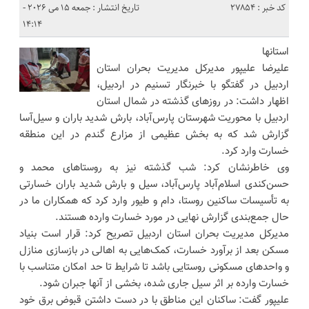
کد خبر : 27854
تاریخ انتشار : جمعه 15 می 2026 -
14:14
استانها
علیرضا علیپور مدیرکل مدیریت بحران استان
اردبیل در گفتگو با خبرنگار تسنیم در اردبیل،
اظهار داشت: در روزهای گذشته در شمال استان
اردبیل با محوریت شهرستان پارس‌آباد، بارش شدید باران و سیل‌آسا
گزارش شد که به بخش عظیمی از مزارع گندم در این منطقه
خسارت وارد کرد.
وی خاطرنشان کرد: شب گذشته نیز به روستاهای محمد و
حسن‌کندی اسلام‌آباد پارس‌آباد، سیل و بارش شدید باران خسارتی
به تأسیسات ساکنین روستا، دام و طیور وارد کرد که همکاران ما در
حال جمع‌بندی گزارش نهایی در مورد خسارت وارده هستند.
مدیرکل مدیریت بحران استان اردبیل تصریح کرد: قرار است بنیاد
مسکن بعد از برآورد خسارت، کمک‌هایی به اهالی در بازسازی منازل
و واحدهای مسکونی روستایی باشد تا شرایط تا حد امکان متناسب با
خسارت وارده بر اثر سیل جاری شده، بخشی از آنها جبران شود.
علیپور گفت: ساکنان این مناطق با در دست داشتن قبوض برق خود