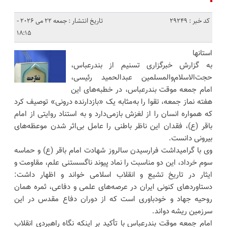
کد خبر : 29249
تاریخ انتشار : جمعه 22 می 2026 -
18:15
استانها
به گزارش خبرگزاری تسنیم از بندرعباس،
حجت‌الاسلام‌والمسلمین عبدالحمید رئیسی،
امام جمعه موقت بندرعباس، در خطبه‌های این
هفته نماز جمعه، تقوا را به‌مثابه یک «بازدارنده درونی» توصیف کرد
که همواره انسان را از لغزش بازمی‌دارد و به استناد روایتی از امام
باقر (ع)، فقدان این ناظر باطنی را عامل بی‌اثر شدن موعظه‌های
بیرونی دانست.
وی با گرامیداشت فرارسیدن سالروز شهادت امام باقر (ع) و حماسه
سوم خرداد، این دو مناسبت را نماد پیوند ناگسستنی علم، مقاومت و
ایثار در تاریخ تشیع و انقلاب اسلامی خواند و اظهار داشت:
دستاوردهای کنونی ایران در عرصه‌های علمی و دفاعی، ثمره همان
روحیه جهاد و خودباوری است که از دوران دفاع مقدس در این
سرزمین ریشه دواند.
امام جمعه موقت بندرعباس با تأکید بر اینکه نگاه راهبردی انقلاب