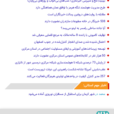
ببینید| تلخ و شیرینی خبرنگاری/‌ شب‌های بی‌خواب و روزهای بی‌پایان!
طرح مدیریت هوشمند تنگه هرمز با توافق عمان هماهنگی دارد
مقابله با روایت‌های دروغین رسالت خبرنگاران است
538 خبرنگار در خانه مطبوعات مازندران عضویت دارند
آیا جاده ساحلی رامسر به لیدو می‌رسد؟
توقیف کامیونی با راننده 8 ساله؛مالک به مرجع قضایی معرفی شد
احتمال شنیده شدن صدای انفجار کنترل‌شده در جنوب اصفهان
توسعه زیرساخت‌های آموزشی و ایفای مسئولیت اجتماعی در استان مرکزی
50 هزار نفر در کتابخانه‌های عمومی استان مرکزی عضویت دارند
از پایش 73 درصدی شبکه تا هوشمندسازی شبکه؛ مرکزی درمسیر عبور از ناترازی
عقب‌نشینی آمریکا نشانه شکست راهبردی این دولت تروریست است
257 مدیر کنترل کیفیت در واحدهای تولیدی هرمزگان فعالیت می‌کنند
اخبار مهم استانی:
محمد
در
شهر کرمان برای استقبال از مسافران نوروزی آماده می‌شود