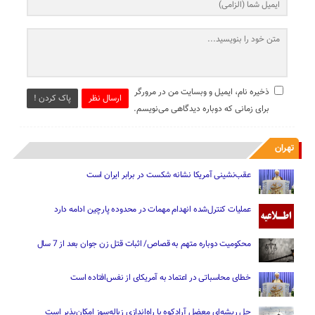
ذخیره نام، ایمیل و وبسایت من در مرورگر
ارسال نظر
پاک کردن !
برای زمانی که دوباره دیدگاهی می‌نویسم.
تهران
عقب‌نشینی آمریکا نشانه شکست در برابر ایران است
عملیات کنترل‌شده انهدام مهمات در محدوده پارچین ادامه دارد
محکومیت دوباره متهم به قصاص/ اثبات قتل زن جوان بعد از 7 سال
خطای محاسباتی در اعتماد به آمریکای از نفس‌افتاده است
حل ریشه‌ای معضل آرادکوه با راه‌اندازی زباله‌سوز امکان‌پذیر است