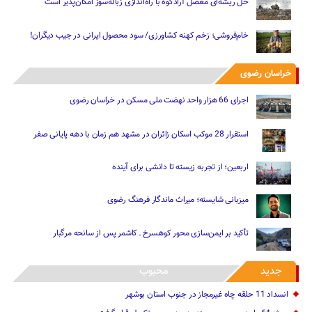
حل ریشه‌ای معضل آرادکوه با راه‌اندازی زباله‌سوز امکان‌پذیر است
خام‌فروشی؛ زخم کهنه کشاورزی/ سود محصول ایرانی در جیب دیگران!
خراسان رضوی
اجرای 66 هزار واحد نهضت ملی مسکن در خراسان رضوی
استقرار 28 موکب اسکان زائران در مشهد هم زمان با دهه پایانی صفر
اربعین؛ از تجربه زیسته تا دانشی برای آینده
میزبانی شایسته؛ میراث ماندگار فرهنگ رضوی
تأکید بر ایمن‌سازی محور کوهسرخ ـ کاشمر پس از سانحه مرگبار
جدید
محبوب
انسداد 11 حلقه چاه غیرمجاز در جنوب استان بوشهر