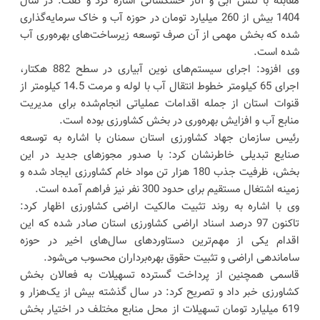
مقابله با تنش آبی و آثار خشکسالی اشاره کرد و گفت: در سال
1404 بیش از 260 میلیارد تومان در حوزه آب و خاک سرمایه‌گذاری
شده که بخش مهمی از آن صرف توسعه زیرساخت‌های بهره‌وری آب
شده است.
وی افزود: اجرای سیستم‌های نوین آبیاری در سطح 882 هکتار،
اجرای 65 کیلومتر خطوط انتقال آب با لوله و مرمت 14.5 کیلومتر از
قنوات استان از جمله اقدامات عملیاتی انجام‌شده برای مدیریت
منابع آب و افزایش بهره‌وری در بخش کشاورزی بوده است.
رئیس سازمان جهاد کشاورزی استان سمنان با اشاره به توسعه
صنایع تبدیلی خاطرنشان کرد: با صدور مجوزهای جدید در این
بخش، ظرفیت جذب 180 هزار تن مواد خام کشاورزی ایجاد شده و
زمینه اشتغال مستقیم برای حدود 300 نفر نیز فراهم آمده است.
وی با اشاره به روند تثبیت مالکیت اراضی کشاورزی اظهار کرد:
تاکنون 97 درصد اسناد اراضی کشاورزی استان صادر شده که این
اقدام یکی از مهم‌ترین دستاوردهای سال‌های اخیر در حوزه
ساماندهی اراضی و تثبیت حقوق بهره‌برداران محسوب می‌شود.
قاسمی همچنین از پرداخت گسترده تسهیلات به فعالان بخش
کشاورزی خبر داد و تصریح کرد: در سال گذشته بیش از یک‌هزار و
619 میلیارد تومان تسهیلات از محل منابع مختلف در اختیار بخش