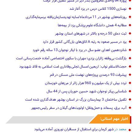
پروژه 64 واحدی محرومین بندر دیر در مسیر تکمیل قرار گرفت
نوسازی 1500 کلاس درس در یزد آغاز شد
روزنامه‌های بوشهر در 11 مردادماه/سایه تهدیدسازمان‌یافته برسرمایه‌گذاری
مطالبه 4 همتی دانشگاه علوم پزشکی یزد از بیمه‌ها
ثبت دمای 50 درجه و بالاتر در شهرهای استان بوشهر
یزد در مسیر صعود به رتبه A اتاق‌های بازرگانی کشور قرار دارد
شانزدهمین اهدای عضو سال در یزد با ایثار نوجوان 13 ساله رقم خورد
بازگشت بی‌وقفه زائران یزدی؛ مهران با سکوی اختصاصی آماده خدمت‌رسانی است
حجت‌الاسلام نواب: اربعین امسال تجلی وفاداری امت اسلامی به قائد شهیدبود
پیشرفت 93 درصدی پروژه‌های نهضت ملی مسکن در قم
تردد بیش از یک میلیون و 960 هزار زائر از مرزهای خوزستان
شناسایی پیکر نوجوان شهید حسین حوریان پس از 44 سال
تکمیل ساختمان 3 بیمارستان بزرگ در استان بوشهر هدف‌گذاری شده است
آب، برق، پسماند و حمل‌ونقل؛ اولویت‌های گیلان در سفر رئیس‌جمهور
اخبار مهم استانی:
محمد
در
شهر کرمان برای استقبال از مسافران نوروزی آماده می‌شود