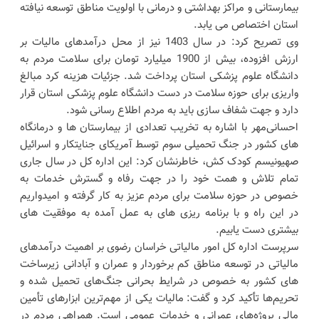
بیمارستانی و مراکز بهداشتی و درمانی با اولویت مناطق توسعه نیافته
استان اختصاص می یابد.
وی تصریح کرد: در سال 1403 نیز از محل درآمدهای مالیات بر
ارزش افزوده، بیش از 1900 میلیارد تومان برای سلامت مردم به
دانشگاه علوم پزشکی استان پرداخت شد. جزئیات هزینه کرد مبالغ
واریزی برای حوزه سلامت در دست دانشگاه علوم پزشکی استان قرار
دارد و جهت شفاف سازی باید به مردم اطلاع رسانی شود.
احسانی‌مهر با اشاره به تخریب تعدادی از بیمارستان ها و درمانگاه
های کشور در جنگ تحمیلی سوم توسط آمریکای جنایتکار و اسرائیل
صهیونیسم کودک کش، خاطرنشان کرد: این اداره کل در سال جاری
تمام تلاش و همت خود را در جهت رفاه و گسترش خدمات به
خصوص در حوزه سلامت برای مردم عزیز به کار گرفته و امیدواریم
در این راه و با برنامه ریزی های به عمل آمده به موفقیت های
بیشتری دست یابیم.
سرپرست اداره کل امور مالیاتی خراسان رضوی بر اهمیت درآمدهای
مالیاتی در توسعه مناطق کم برخوردار و عمران و آبادانی زیرساخت
های کشور به خصوص در شرایط بحرانی جنگ‌های تحمیل شده و
تحریم‌ها تأکید کرد و گفت: مالیات یکی از مهم‌ترین ابزارهای تأمین
مالی پروژه‌های عمرانی و خدمات عمومی است. همراهی مردم در