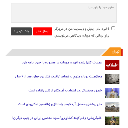
ذخیره نام، ایمیل و وبسایت من در مرورگر
ارسال نظر
پاک کردن !
برای زمانی که دوباره دیدگاهی می‌نویسم.
تهران
عملیات کنترل‌شده انهدام مهمات در محدوده پارچین ادامه دارد
محکومیت دوباره متهم به قصاص/ اثبات قتل زن جوان بعد از 7 سال
خطای محاسباتی در اعتماد به آمریکای از نفس‌افتاده است
حل ریشه‌ای معضل آرادکوه با راه‌اندازی زباله‌سوز امکان‌پذیر است
خام‌فروشی؛ زخم کهنه کشاورزی/ سود محصول ایرانی در جیب دیگران!