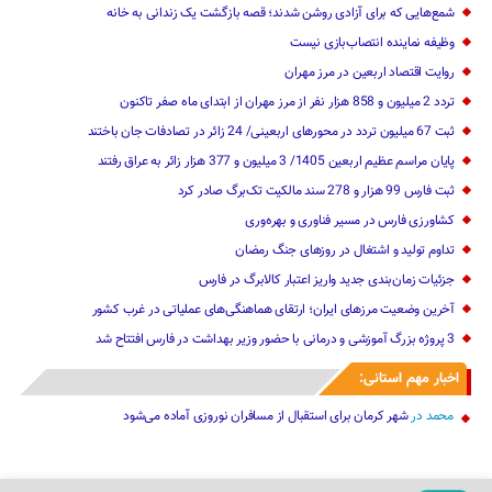
شمع‌هایی که ‌برای آزادی روشن شدند؛ قصه بازگشت یک زندانی به خانه
وظیفه نماینده انتصاب‌بازی نیست
روایت اقتصاد اربعین در مرز مهران
تردد 2 میلیون و 858 هزار نفر از مرز مهران از ابتدای ماه صفر تاکنون
‌‌ثبت 67 میلیون تردد در محورهای اربعینی/ 24 زائر در تصادفات جان باختند
پایان مراسم عظیم اربعین 1405/ ‌3 میلیون و 377 ‌هزار زائر به عراق رفتند
ثبت فارس 99 هزار و 278 سند مالکیت تک‌برگ صادر کرد
کشاورزی فارس در مسیر فناوری و بهره‌وری
تداوم تولید و اشتغال در روزهای جنگ رمضان
جزئیات زمان‌بندی جدید واریز اعتبار کالابرگ در فارس
آخرین وضعیت مرزهای ایران؛ ارتقای هماهنگی‌های عملیاتی در غرب کشور
3 پروژه بزرگ آموزشی و درمانی با حضور وزیر بهداشت در فارس افتتاح شد
اخبار مهم استانی:
محمد
در
شهر کرمان برای استقبال از مسافران نوروزی آماده می‌شود