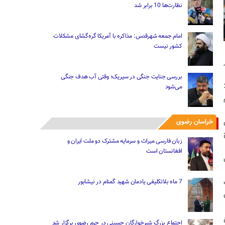
نظارت‌ها 10 برابر شد
امام جمعه شهرقدس: مذاکره با آمریکا گره‌گشای مشکلات
کشور نیست
خواهر
بررسی جنایت جنگی در سیریک؛ وقتی آب هدف جنگی
می‌شود
م
ای
خراسان رضوی
ح
زبان فارسی میراث و سرمایه مشترک دو ملت ایران و
افغانستان است
7 ماه بلاتکلیفی یادمان شهید گمنام در نیشابور
قاع
اجتماع بزرگ شیرخوارگان حسینی در حرم رضوی برگزار شد