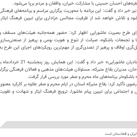
ره‌های احسان حسینی با مشارکت خیران، واقفان و مردم برپا می‌شود.
نیز خبر داد و گفت: این برنامه با محوریت برگزاری مراسم و برنامه‌های فرهنگی
ی‌شود و تلاش خواهد شد از ظرفیت مجالس عزاداری برای تبیین فرهنگ ایثار،
رای طرح بصیرت عاشورایی اظهار کرد: حضور همه‌جانبه هیئت‌های مسقف و
ها و تجمعات باشکوه، صیانت از تنوع و هویت بومی و پرهیز از صنعتی‌سازی
ری اوقاف و پرهیز از تصدی‌گری از مهم‌ترین رویکردهای اجرای این طرح به
وی همچنین از برگزاری همایش «منادیان عاشورایی» خبر داد و گفت: این همایش روز پنجشنبه 21 خردادما
ان، مدیران بقاع متبرکه، مسئولان هیئت‌های مذهبی و فعالان فرهنگی برگزار
باشکوه‌تر برنامه‌های ماه محرم و صفر مورد بررسی قرار گرفت.
ضوی تأکید کرد: بقاع متبرکه استان در ایام محرم و صفر علاوه بر کارکرد معنوی
ی و اجتماعی برای تبیین پیام عاشورا، ترویج فرهنگ ایثار و شهادت و تقویت
یران و افغانستان است