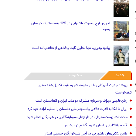
اجرای طرح بصیرت عاشورایی در 125 بقعه متبرکه خراسان
رضوی
بیانیه رهبری، تنها تحلیل ثابت و قطعی از تفاهم‌نامه است
ه با
جدید
محبوب
پرونده جنایت ‌آمریکایی‌ها در مدرسه شجره طیبه تکمیل شد/ صدور
کیفرخواست
زبان فارسی میراث و سرمایه مشترک دو ملت ایران و افغانستان است
ایران با اتکا به قدرت دفاعی و انسجام ملی دشمنان را تسلیم اراده خود کرد
ملاحظات زیست‌محیطی در طرح‌های سرمایه‌گذاری در هرمزگان انجام شود
7 ماه بلاتکلیفی یادمان شهید گمنام در نیشابور
طنین لالایی‌های عاشورایی در آیین شیرخوارگان حسینی استان