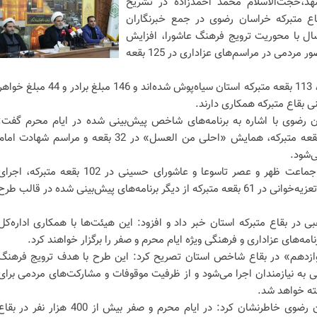
هد،حجت‌الاسلام محمد احمدزاده در تشریح
اع متبرکه خراسان رضوی در جمع خبرنگاران
ال با محوریت ترویج فرهنگ عاشورا، افزایش
بصیرت دینی و اجتماعی و تقویت حضور مردمی در مراسم‌های عزاداری در 125 بقعه
وی افزود:در راستای اجرای این طرح، 113 بقعه متبرکه استان سیاه‌پوش شده‌اند و 146 مبلغ برادر و 44 مبلغ 
نی بقاع متبرکه همکاری دارند.
ن رضوی با اشاره به برنامه‌های شاخص پیش‌بینی شده در ایام محرم گفت:
مراسم شیرخوارگان حسینی در 43 بقعه متبرکه، همایش «احلی من العسل» در 32 بقعه و مراسم شهادت اما
وی ادامه داد: همچنین اقامه نماز جماعت ظهر و عصر تاسوعا و عاشورای حسینی در 102 بقعه متبرکه، اجر
مراسم چهارپایه‌خوانی در 13 بقعه و تعزیه‌خوانی در 61 بقعه متبرکه از دیگر برنامه‌های پیش‌بینی شده در قالب طر
تقرار 53 هیئت مذهبی در بقاع متبرکه استان خبر داد و افزود: این هیئت‌ها با همکاری اداره‌کل
مه‌های عزاداری و فرهنگی ویژه ایام محرم و صفر را برگزار خواهند کرد.
دوازدهم» در بقاع شاخص استان تصریح کرد: این طرح با هدف ترویج فرهنگ
 به نیازمندان اجرا می‌شود و از ظرفیت موقوفات و مشارکت‌های مردمی برای
فته خواهد شد.
مدیرکل اوقاف و امور خیریه خراسان رضوی خاطرنشان کرد: در ایام محرم و صفر بیش از 400 هزار نفر در ب