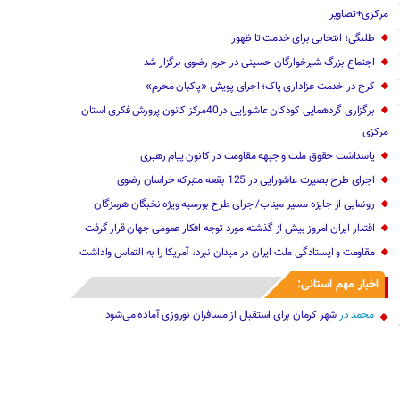
مرکزی+تصاویر
طلبگی؛ انتخابی برای خدمت تا ظهور
اجتماع بزرگ شیرخوارگان حسینی در حرم رضوی برگزار شد
کرج در خدمت عزاداری پاک؛ اجرای پویش «پاکبان محرم»
برگزاری گردهمایی کودکان عاشورایی در40مرکز کانون پرورش فکری استان
مرکزی
پاسداشت حقوق ملت و جبهه مقاومت در کانون پیام رهبری
اجرای طرح بصیرت عاشورایی در 125 بقعه متبرکه خراسان رضوی
رونمایی از جایزه مسیر میناب/اجرای طرح بورسیه ویژه نخبگان هرمزگان
اقتدار ایران امروز بیش از گذشته مورد توجه افکار عمومی جهان قرار گرفت‌
مقاومت و ایستادگی ملت ایران در میدان نبرد، آمریکا را به التماس واداشت
اخبار مهم استانی:
محمد
در
شهر کرمان برای استقبال از مسافران نوروزی آماده می‌شود