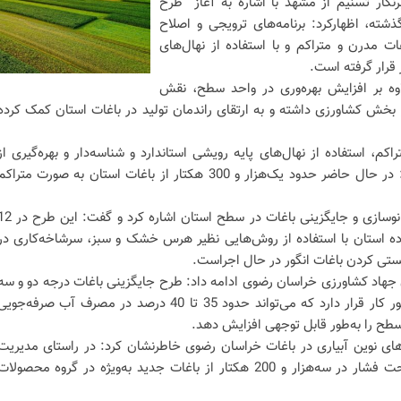
برنگار تسنیم از مشهد با اشاره به آغاز طرح
ته، اظهارکرد: برنامه‌های ترویجی و اصلاح
 مدرن و متراکم و با استفاده از نهال‌های
 قرار گرفته است.
لاوه بر افزایش بهره‌وری در واحد سطح، نقش
خش کشاورزی داشته و به ارتقای راندمان تولید در باغات استان کمک کرده
راکم، استفاده از نهال‌های پایه رویشی استاندارد و شناسه‌دار و بهره‌گیری از
روش‌های نوین آبیاری، تصریح کرد: در حال حاضر حدود یک‌هزار و 300 هکتار از باغات استان به صورت متراک
وی همچنین به اجرای طرح اصلاح، نوسازی و جایگزینی باغات در سطح استان اشاره کرد
ازده استان با استفاده از روش‌هایی نظیر هرس خشک و سبز، سرشاخه‌کاری در
ربستی کردن باغات انگور در حال اجراست.
 جهاد کشاورزی خراسان رضوی ادامه داد: طرح جایگزینی باغات درجه دو و سه
با باغات مدرن و متراکم نیز در دستور کار قرار دارد که می‌تواند حدود 35 تا 40 درصد در مصرف آب صرفه‌جوی
د سطح را به‌طور قابل توجهی افزایش دهد.
‌های نوین آبیاری در باغات خراسان رضوی خاطرنشان کرد: در راستای مدیریت
منابع آب، تاکنون سیستم آبیاری تحت فشار در سه‌هزار و 200 هکتار از باغات جدید به‌ویژه در گروه محصولا