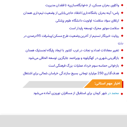
واکاوی بحران مسکن، از «خوابگاه‌سازی» تا فقدان مدیریت
پاس؛ آینه بحران باشگاه‌داری/انتقاد حاجی‌بابایی از وضعیت تیم‌داری همدان
ارتقای سواد سلامت؛ اولویت دانشگاه علوم پزشکی
سلامت موتور محرک توسعه پایدار است
روایت خبرنگار تسنیم از آخرین وضعیت طرح‌ مسکن/پیشرفت 95درصدی در
رزن
تغییر معادلات امداد و نجات در غرب کشور با ایجاد پایگاه لجستیک همدان
بازآفرینی شهری در کهگیلویه و بویراحمد جایگزین توسعه الحاقی می‌شود
بازخوانی حماسه سوم خرداد عملیات بزرگ فرهنگی است
هدف‌گذاری 250 میلیارد تومانی بسیج سازندگی خراسان شمالی برای اشتغال
اخبار مهم استانی:
محمد
در
شهر کرمان برای استقبال از مسافران نوروزی آماده می‌شود