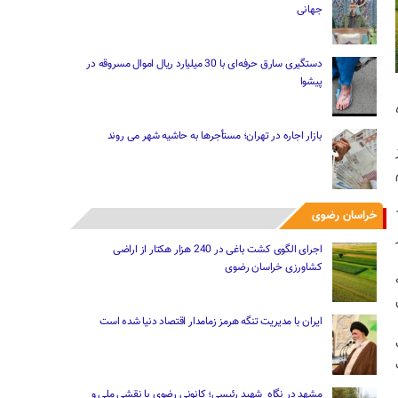
جهانی
دستگیری سارق حرفه‌ای با 30 میلیارد ریال اموال مسروقه در
پیشوا
بازار اجاره در تهران؛ مستأجرها به حاشیه شهر می روند
م
 و گفت: این طرح در 12
خراسان رضوی
اجرای الگوی کشت باغی در 240 هزار هکتار از اراضی
کشاورزی خراسان رضوی
ی
ایران با مدیریت تنگه هرمز زمامدار اقتصاد دنیا شده است
ت
مشهد در نگاه شهید رئیسی؛ کانونی رضوی با نقشی ملی و