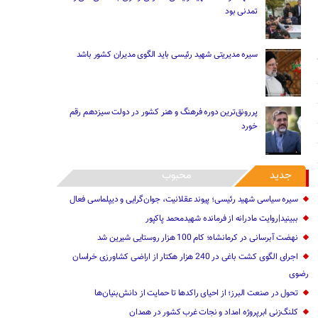
تمدنی بود
سیره مدیریتی شهید رئیسی باید الگوی مدیران کشور باشد
پررونق‌ترین دوره فرهنگ و هنر کشور در دولت سیزدهم رقم
خورد
جدید
محبوب
سیره سیاسی شهید رئیسی؛ پیوند عقلانیت، جوان‌گرایی و دیپلماسی فعال
ببینید|روایت مادرانه از فرمانده شهیدمحمد پاکپور
نهضت آبرسانی در کرمانشاه؛ کام 100 هزار روستایی شیرین شد
اجرای الگوی کشت باغی در 240 هزار هکتار از اراضی کشاورزی خراسان
رضوی
تحول در صنعت البرز؛ از احیای راکدها تا حمایت از دانش‌بنیان‌ها
کلنگ‌زنی ابرپروژه امداد و نجات غرب کشور در همدان