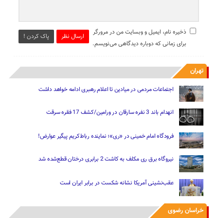
ذخیره نام، ایمیل و وبسایت من در مرورگر
ارسال نظر
پاک کردن !
برای زمانی که دوباره دیدگاهی می‌نویسم.
تهران
اجتماعات مردمی در میادین تا اعلام رهبری ادامه خواهد داشت
انهدام باند 3 نفره سارقان در ورامین/کشف 17 فقره سرقت
فرودگاه امام خمینی در «ری»؛ نماینده رباط‌کریم پیگیر عوارض!
نیروگاه برق ری مکلف به کاشت 2 برابری درختان قطع‌شده شد
عقب‌نشینی آمریکا نشانه شکست در برابر ایران است
خراسان رضوی