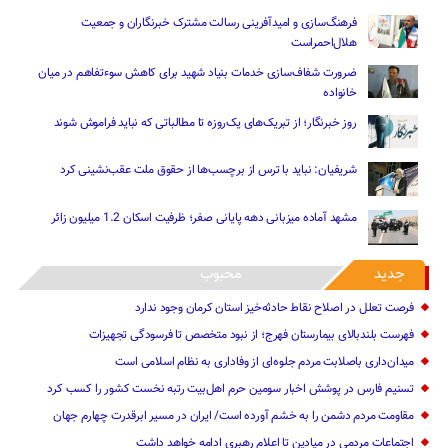
فرهنگ‌سازی و امیدآفرینی رسالت‌ مشترک خبرنگاران و جمعیت
هلال‌احمراست
ضرورت شفاف‌سازی خدمات بنیاد شهید برای کاهش سوءتفاهم‌ در میان
خانواده
روز خبرنگار؛ از تبریک‌های یک‌روزه تا مطالباتی که نباید فراموش شوند
شریفیان: نباید با ترس از برچسب‌ها از حقوق ملت عقب‌نشینی کرد
مشهد آماده میزبانی دهه پایانی صفر؛ ظرفیت اسکان 1.2 میلیون زائر
جدید
محبوب
فرصت تعلل در اصلاح نقاط حادثه‌خیز استان کرمان وجود ندارد
فهرست بلندبالای بیمارستان فهرج؛ از نبود متخصص تا فرسودگی تجهیزات
میدان‌داری باصلابت مردم جلوه‌ای از وفاداری به نظام اسلامی است
تسنیم فارس در پوشش اخبار سومین حرم اهل‌بیت رتبه نخست کشور را کسب کرد
مقاومت مردم دشمن را به خشم آورده است/ ایران در مسیر ابرقدرت چهارم جهان
اجتماعات مردمی در میادین تا اعلام رهبری ادامه خواهد داشت