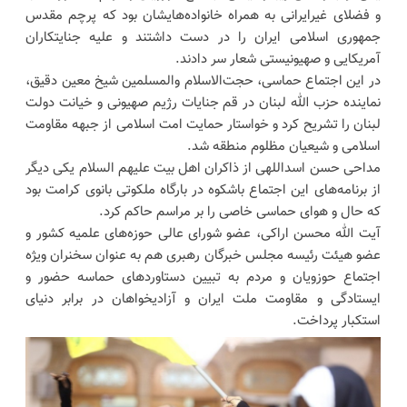
و فضلای غیرایرانی به همراه خانواده‌هایشان بود که پرچم مقدس
جمهوری اسلامی ایران را در دست داشتند و علیه جنایتکاران
آمریکایی و صهیونیستی شعار سر دادند.
در این اجتماع حماسی، حجت‌الاسلام والمسلمین شیخ معین دقیق،
نماینده حزب الله لبنان در قم جنایات رژیم صهیونی و خیانت دولت
لبنان را تشریح کرد و خواستار حمایت امت اسلامی از جبهه مقاومت
اسلامی و شیعیان مظلوم منطقه شد.
مداحی حسن اسداللهی از ذاکران اهل بیت علیهم السلام یکی دیگر
از برنامه‌های این اجتماع باشکوه در بارگاه ملکوتی بانوی کرامت بود
که حال و هوای حماسی خاصی را بر مراسم حاکم کرد.
آیت الله محسن اراکی، عضو شورای عالی حوزه‌های علمیه کشور و
عضو هیئت رئیسه مجلس خبرگان رهبری هم به عنوان سخنران ویژه
اجتماع حوزویان و مردم به تبیین دستاوردهای حماسه حضور و
ایستادگی و مقاومت ملت ایران و آزادیخواهان در برابر دنیای
استکبار پرداخت.