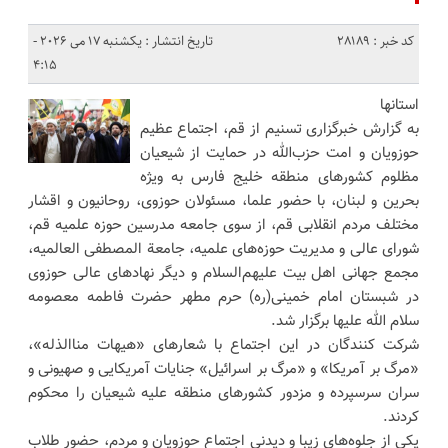
کد خبر : 28189
تاریخ انتشار : یکشنبه 17 می 2026 -
4:15
استانها
به گزارش خبرگزاری تسنیم از قم، اجتماع عظیم
حوزویان و امت حزب‌الله در حمایت از شیعیان
مظلوم کشورهای منطقه خلیج فارس به ویژه
بحرین و لبنان، با حضور علما، مسئولان حوزوی، روحانیون و اقشار
مختلف مردم انقلابی قم، از سوی جامعه مدرسین حوزه علمیه قم،
شورای عالی و مدیریت حوزه‌های علمیه، جامعة المصطفی العالمیه،
مجمع جهانی اهل بیت علیهم‌السلام و دیگر نهادهای عالی حوزوی
در شبستان امام خمینی(ره) حرم مطهر حضرت فاطمه‌ معصومه
سلام الله علیها برگزار شد.
شرکت کنندگان در این اجتماع با شعارهای «هیهات مناالذله»،
«مرگ بر آمریکا» و «مرگ بر اسرائیل» جنایات آمریکایی و صهیونی و
سران سرسپرده و مزدور کشورهای منطقه علیه شیعیان را محکوم
کردند.
یکی از جلوه‌های زیبا و دیدنی اجتماع حوزویان و مردم، حضور طلاب