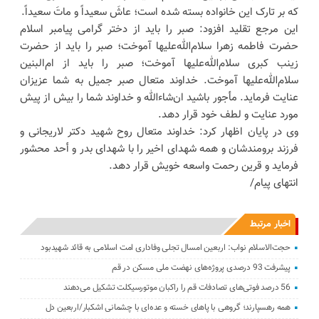
که بر تارک این خانواده بسته شده است؛ عاشَ سعیداً و ماتَ سعیداً.
این مرجع تقلید افزود: صبر را باید از دختر گرامی پیامبر اسلام
حضرت فاطمه زهرا سلام‌الله‌علیها آموخت؛ صبر را باید از حضرت
زینب کبری سلام‌الله‌علیها آموخت؛ صبر را باید از ام‌البنین
سلام‌الله‌علیها آموخت. خداوند متعال صبر جمیل به شما عزیزان
عنایت فرماید. مأجور باشید ان‌شاءالله و خداوند شما را بیش از پیش
مورد عنایت و لطف خود قرار دهد.
وی در پایان اظهار کرد: خداوند متعال روح شهید دکتر لاریجانی و
فرزند برومندشان و همه شهدای اخیر را با شهدای بدر و أحد محشور
فرماید و قرین رحمت واسعه خویش قرار دهد.
انتهای پیام/
اخبار مرتبط
حجت‌الاسلام نواب: اربعین امسال تجلی وفاداری امت اسلامی به قائد شهیدبود
پیشرفت 93 درصدی پروژه‌های نهضت ملی مسکن در قم
56 درصد فوتی‌های تصادفات قم را راکبان موتورسیکلت تشکیل می‌دهند
همه رهسپارند؛ گروهی با پاهای خسته و عده‌ای با چشمانی اشکبار/اربعین دل