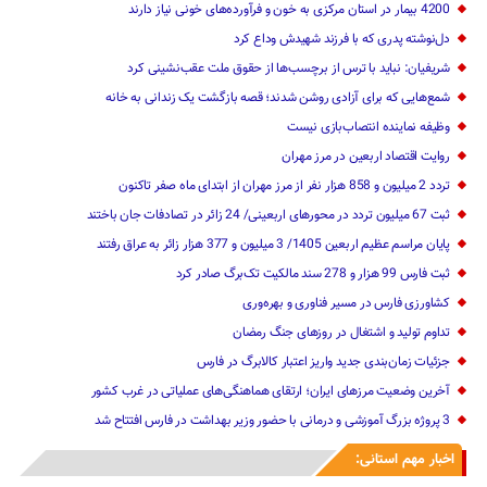
4200 بیمار در استان مرکزی به خون و فرآورده‌های خونی نیاز دارند
دل‌نوشته پدری که با فرزند شهیدش وداع کرد
شریفیان: نباید با ترس از برچسب‌ها از حقوق ملت عقب‌نشینی کرد
شمع‌هایی که ‌برای آزادی روشن شدند؛ قصه بازگشت یک زندانی به خانه
وظیفه نماینده انتصاب‌بازی نیست
روایت اقتصاد اربعین در مرز مهران
تردد 2 میلیون و 858 هزار نفر از مرز مهران از ابتدای ماه صفر تاکنون
‌‌ثبت 67 میلیون تردد در محورهای اربعینی/ 24 زائر در تصادفات جان باختند
پایان مراسم عظیم اربعین 1405/ ‌3 میلیون و 377 ‌هزار زائر به عراق رفتند
ثبت فارس 99 هزار و 278 سند مالکیت تک‌برگ صادر کرد
کشاورزی فارس در مسیر فناوری و بهره‌وری
تداوم تولید و اشتغال در روزهای جنگ رمضان
جزئیات زمان‌بندی جدید واریز اعتبار کالابرگ در فارس
آخرین وضعیت مرزهای ایران؛ ارتقای هماهنگی‌های عملیاتی در غرب کشور
3 پروژه بزرگ آموزشی و درمانی با حضور وزیر بهداشت در فارس افتتاح شد
اخبار مهم استانی: