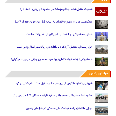
عملیات کنترل‌شده انهدام مهمات در محدوده پارچین ادامه دارد
محکومیت دوباره متهم به قصاص/ اثبات قتل زن جوان بعد از 7 سال
خطای محاسباتی در اعتماد به آمریکای از نفس‌افتاده است
حل ریشه‌ای معضل آرادکوه با راه‌اندازی زباله‌سوز امکان‌پذیر است
خام‌فروشی؛ زخم کهنه کشاورزی/ سود محصول ایرانی در جیب دیگران!
خراسان رضوی
شریفیان: نباید با ترس از برچسب‌ها از حقوق ملت عقب‌نشینی کرد
مشهد آماده میزبانی دهه پایانی صفر؛ ظرفیت اسکان 1.2 میلیون زائر
اجرای 66 هزار واحد نهضت ملی مسکن در خراسان رضوی