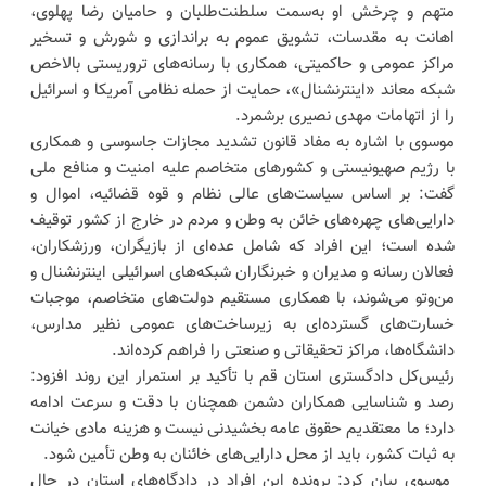
متهم و چرخش او به‌سمت سلطنت‌طلبان و حامیان رضا پهلوی،
اهانت به مقدسات، تشویق عموم به براندازی و شورش و تسخیر
مراکز عمومی و حاکمیتی، همکاری با رسانه‌های تروریستی بالاخص
شبکه معاند «اینترنشنال»، حمایت از حمله نظامی آمریکا و اسرائیل
را از اتهامات مهدی نصیری برشمرد.
موسوی با اشاره به مفاد قانون تشدید مجازات جاسوسی و همکاری
با رژیم صهیونیستی و کشور‌های متخاصم علیه امنیت و منافع ملی
گفت: بر اساس سیاست‌های عالی نظام و قوه قضائیه، اموال و
دارایی‌های چهره‌های خائن به وطن و مردم در خارج از کشور توقیف
شده است؛ این افراد که شامل عده‌ای از بازیگران، ورزشکاران،
فعالان رسانه و مدیران و خبرنگاران شبکه‌های اسرائیلی اینترنشنال و
من‌وتو می‌شوند، با همکاری مستقیم دولت‌های متخاصم، موجبات
خسارت‌های گسترده‌ای به زیرساخت‌های عمومی نظیر مدارس،
دانشگاه‌ها، مراکز تحقیقاتی و صنعتی را فراهم کرده‌اند.
رئیس‌کل دادگستری استان قم با تأکید بر استمرار این روند افزود:
رصد و شناسایی همکاران دشمن همچنان با دقت و سرعت ادامه
دارد؛ ما معتقدیم حقوق عامه بخشیدنی نیست و هزینه مادی خیانت
به ثبات کشور، باید از محل دارایی‌های خائنان به وطن تأمین شود.
موسوی بیان کرد: پرونده این افراد در دادگاه‌های استان در حال