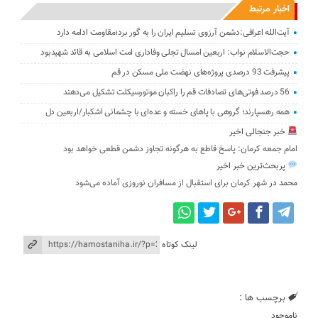
اخبار مرتبط
آیت‌الله اعرافی:دشمن آرزوی تسلیم ایران را به گور برد؛مقاومت ادامه دارد
حجت‌الاسلام نواب: اربعین امسال تجلی وفاداری امت اسلامی به قائد شهیدبود
پیشرفت 93 درصدی پروژه‌های نهضت ملی مسکن در قم
56 درصد فوتی‌های تصادفات قم را راکبان موتورسیکلت تشکیل می‌دهند
همه رهسپارند؛ گروهی با پاهای خسته و عده‌ای با چشمانی اشکبار/اربعین دل
خبر جنجالی اخیر
امام جمعه کرمان: پاسخ قاطع به هرگونه تجاوز دشمن قطعی خواهد بود
پربحث‌ترین خبر اخیر
محمد
در
شهر کرمان برای استقبال از مسافران نوروزی آماده می‌شود
لینک کوتاه
برچسب ها :
ناموجود