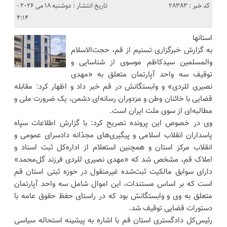
کد خبر : 28383
تاریخ انتشار : دوشنبه 18 می 2026 -
4:14
استانها
به گزارش خبرگزاری تسنیم از قم، حجت‌الاسلام
والمسلمین سیدکاظم موسوی از شناسایی و
توقیف سه واحد آپارتمان متعلق به «مهدی
نصیری للردی» و وابستگانش در قم خبر داد و اظهار کرد: مقابله
قضایی با خائنان وطن و مزدوران رسانه‌ای دشمن، یک ضرورت ملی و
مطالبه‌ای از سوی ملت ایران است.
وی در خصوص این پرونده تصریح کرد: با گزارش اطلاعات سپاه
پاسداران انقلاب اسلامی و پیگیری‌های مجدّانه دادسرای عمومی و
انقلاب مرکز استان و همچنین استعلام از اداره‌کل ثبت اسناد و
املاک قم، مشخص شد که «مهدی نصیری للردی فرزند گل‌محمد»
دارای سوابق مالکیت ثبت‌‌شده غیرمنقول در حوزه ثبتی استان قم
است که بر اساس مستندات، این اموال شامل سه واحد آپارتمان
متعلق به وی و وابستگانش بود که در راستای حفظ حقوق عامه با
دستورات قضایی توقیف شد.
رئیس‌کل دادگستری استان قم با اشاره به پیشینه استحاله سیاسی