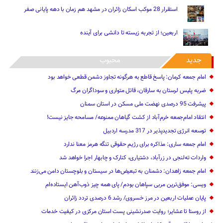
استقرار 28 موکب اسکان زائران در مشهد هم زمان با دهه پایانی صفر
اربعین؛ از تجربه زیسته تا دانشی برای آینده
جدید
محبوب
امام جمعه کرمان: پاسخ قاطع به هرگونه تجاوز دشمن قطعی خواهد بود
ضربه پلیس لرستان به سارقان، قاتل متواری و سوداگران مرگ
پیشرفت 95 درصدی نهضت ملی مسکن در استان سمنان
انتقاد امام‌جمعه خرم‌آباد از کشت گیاهان ممنوعه/ مسامحه جایز نیست!
توسعه انرژی تجدیدپذیر در 317 مدرسه اردبیل
امام جمعه ساری: مذاکره برای رژیم حقوقی تنگه هرمز معنا ندارد
واردات ته‌لنجی در زرآباد، دشتیاری، کنارک و چابهار اجرا خواهد شد‌
امام جمعه زاهدان: دشمنان به تبعیض‌ها در سیستان و بلوچستان دامن می‌زنند
ویسی: موفق‌ترین مربی سپاهان بودم/ پای همه چیز ذوب‌آهن ایستاده‌ام
پایان عملیات اربعین در مرز خسروی/ رشد 6 درصدی تردد زائران
از روستا تا عشایر؛ روایت صدرنشینی پست استان مرکزی در کیفیت خدمات