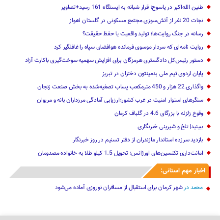
طنین الله‌اکبر در یاسوج؛ قرار شبانه به ایستگاه 161 رسید+تصاویر
نجات 20 نفر از آتش‌سوزی مجتمع مسکونی در گلستان اهواز
رسانه در جنگ روایت‌ها؛ تولید واقعیت یا حفظ حقیقت؟
روایت نامه‌ای که سردار موسوی فرمانده هوافضای سپاه را غافلگیر کرد
دستور رئیس‌کل دادگستری هرمزگان برای افزایش سهمیه سوخت‌گیری باکارت آزاد
پایان اردوی تیم ملی بدمینتون دختران در تبریز
واگذاری 22 هزار و 450 مترمکعب ‌پساب تصفیه‌شده به بخش صنعت زنجان
سنگرهای استوار امنیت در غرب کشور؛ارزیابی آمادگی مرزداران بانه و مریوان
وقوع زلزله با بزرگای 4.6 در گلباف کرمان
ببینید| تلخ و شیرینی خبرنگاری
بازدید سرزده ‌استاندار مازندران از دفتر تسنیم ‌در روز خبرنگار
امانت‌داری تکنسین‌های اورژانس؛ تحویل 1.5 کیلو طلا به خانواده مصدومان
اخبار مهم استانی:
محمد
در
شهر کرمان برای استقبال از مسافران نوروزی آماده می‌شود