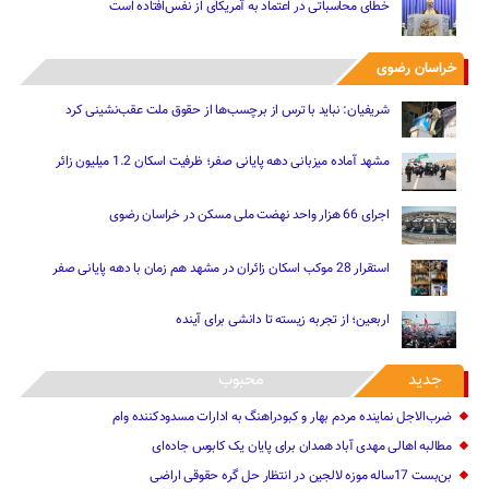
خطای محاسباتی در اعتماد به آمریکای از نفس‌افتاده است
خراسان رضوی
شریفیان: نباید با ترس از برچسب‌ها از حقوق ملت عقب‌نشینی کرد
مشهد آماده میزبانی دهه پایانی صفر؛ ظرفیت اسکان 1.2 میلیون زائر
اجرای 66 هزار واحد نهضت ملی مسکن در خراسان رضوی
استقرار 28 موکب اسکان زائران در مشهد هم زمان با دهه پایانی صفر
اربعین؛ از تجربه زیسته تا دانشی برای آینده
جدید
محبوب
ضرب‌الاجل نماینده مردم بهار و کبودراهنگ به ادارات مسدودکننده وام
مطالبه اهالی مهدی آباد همدان برای پایان یک کابوس جاده‌ای
بن‌بست 17ساله موزه لالجین در انتظار حل گره حقوقی اراضی