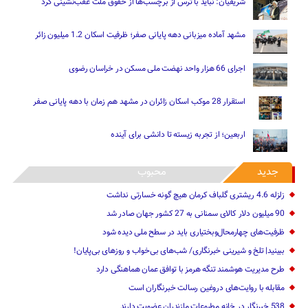
شریفیان: نباید با ترس از برچسب‌ها از حقوق ملت عقب‌نشینی کرد
مشهد آماده میزبانی دهه پایانی صفر؛ ظرفیت اسکان 1.2 میلیون زائر
اجرای 66 هزار واحد نهضت ملی مسکن در خراسان رضوی
استقرار 28 موکب اسکان زائران در مشهد هم زمان با دهه پایانی صفر
اربعین؛ از تجربه زیسته تا دانشی برای آینده
جدید
محبوب
زلزله 4.6 ریشتری گلباف کرمان هیچ گونه خسارتی نداشت
90 میلیون دلار کالای سمنانی به 27 کشور جهان صادر شد
ظرفیت‌های چهارمحال‌وبختیاری باید در سطح ملی دیده شود
ببینید| تلخ و شیرینی خبرنگاری/‌ شب‌های بی‌خواب و روزهای بی‌پایان!
طرح مدیریت هوشمند تنگه هرمز با توافق عمان هماهنگی دارد
مقابله با روایت‌های دروغین رسالت خبرنگاران است
538 خبرنگار در خانه مطبوعات مازندران عضویت دارند