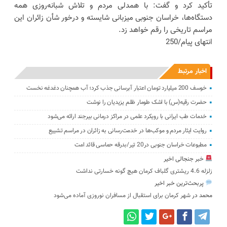
تأکید کرد و گفت: با همدلی مردم و تلاش شبانه‌روزی همه
دستگاه‌ها، خراسان جنوبی میزبانی شایسته و درخور شأن زائران این
مراسم تاریخی را رقم خواهد زد.
انتهای پیام/250
اخبار مرتبط
خوسف 200 میلیارد تومان اعتبار آبرسانی جذب کرد؛ آب همچنان دغدغه نخست
حضرت رقیه(س) با اشک طومار ظلم یزیدیان را نوشت
خدمات طب ایرانی با رویکرد علمی در مراکز درمانی بیرجند ارائه می‌شود
روایت ایثار مردم و موکب‌ها در خدمت‌رسانی به زائران در مراسم تشییع
مطبوعات خراسان جنوبی در20 تیر/بدرقه حماسی قائد امت
خبر جنجالی اخیر
زلزله 4.6 ریشتری گلباف کرمان هیچ گونه خسارتی نداشت
پربحث‌ترین خبر اخیر
محمد
در
شهر کرمان برای استقبال از مسافران نوروزی آماده می‌شود