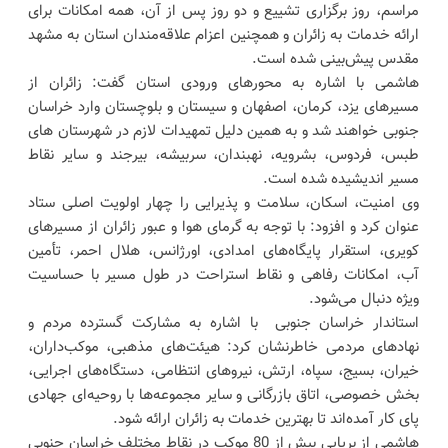
مراسم، روز برگزاری تشییع و دو روز پس از آن، همه امکانات برای
ارائه خدمات به زائران و همچنین اعزام علاقه‌مندان استان به مشهد
مقدس پیش‌بینی شده است.
هاشمی با اشاره به محورهای ورودی استان گفت: زائران از
مسیرهای یزد، کرمان، اصفهان و سیستان و بلوچستان وارد خراسان
جنوبی خواهند شد و به همین دلیل تمهیدات لازم در شهرستان‌ های
طبس، فردوس، بشرویه، نهبندان، سربیشه، بیرجند و سایر نقاط
مسیر اندیشیده شده است.
وی امنیت، اسکان، سلامت و پذیرایی را چهار اولویت اصلی ستاد
عنوان کرد و افزود: با توجه به گرمای هوا و عبور زائران از مسیرهای
کویری، استقرار پایگاه‌های امدادی، اورژانس، هلال احمر، تأمین
آب، امکانات رفاهی و نقاط استراحت در طول مسیر با حساسیت
ویژه دنبال می‌شود.
استاندار خراسان جنوبی با اشاره به مشارکت گسترده مردم و
نهادهای مردمی خاطرنشان کرد: هیئت‌های مذهبی، موکب‌داران،
خیران، بسیج، سپاه، ارتش، نیروهای انتظامی، دستگاه‌های اجرایی،
بخش خصوصی، اتاق بازرگانی و سایر مجموعه‌ها با روحیه‌ای جهادی
پای کار آمده‌اند تا بهترین خدمات به زائران ارائه شود.
هاشمی از برپایی بیش از 80 موکب در نقاط مختلف خراسان جنوبی