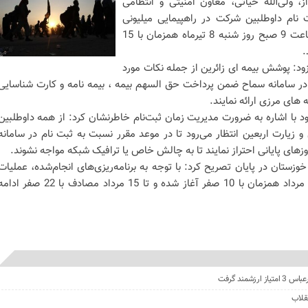
، ولی‌الله حیاتی، معاون امنیتی و انتظامی
ت نام داوطلبین شرکت در راهپیمایی میلیونی
اربعین 1405 در سامانه سماح از ساعت 9 صبح روز شنبه 8 تیرماه همزمان با 15
فزود: پوشش بیمه ای زائرین از جمله نکات مورد
 در سامانه سماح ضمن پرداخت حق السهم بیمه ، بیمه نامه و کارت شناسایی
ه های مرزی ارائه نمایند.
با اشاره به ضرورت مدیریت زمان ثبت‌نام خاطرنشان کرد: از همه داوطلبین
 زیارت اربعین انتظار می‌رود تا در موعد مقرر نسبت به ثبت نام در سامانه
زهای پایانی احتراز نمایند تا به چالش خاص یا ترافیک شبکه مواجه نشوند.
وزستان در پایان تصریح کرد: با توجه به برنامه‌ریزی‌های انجام‌شده، عملیات
اعزام زائران اربعین حسینی از سوم مرداد همزمان با 10 صفر آغاز شده و تا 15 مرداد مصادف با 22 صفر 
مند گرفت
قلاب