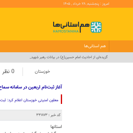
امروز : پنجشنبه, ۲۸ خرداد , ۱۴۰۵
هم استانی‌ها
گزیده‌ای از احادیث امام حسین(ع) در بیانات رهبر شهید_
0 نظر
خوزستان
آغاز ثبت‌نام اربعین در سامانه سماح از 8 تیر/اعزام زائران از 3
معاون امنیتی خوزستان اعلام کرد: ثبت‌نام اربعین از 8 تیردر سماح آغاز شده واعزام زائ
کد خبر : 33873
استانها