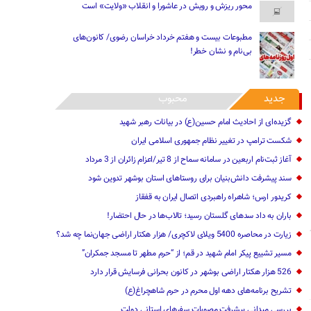
محور ریزش و رویش در عاشورا و انقلاب «ولایت» است
مطبوعات بیست و هفتم خرداد خراسان رضوی/ کانون‌های
بی‌نام و نشان خطر!
جدید
محبوب
گزیده‌ای از احادیث امام حسین(ع) در بیانات رهبر شهید
شکست ترامپ در تغییر نظام جمهوری اسلامی ایران
آغاز ثبت‌نام اربعین در سامانه سماح از 8 تیر/اعزام زائران از 3 مرداد
سند پیشرفت دانش‌بنیان برای روستاهای استان بوشهر تدوین شود
کریدور ارس؛ شاهراه راهبردی اتصال ایران به قفقاز
باران به داد سدهای گلستان رسید؛ تالاب‌ها در حال احتضار!
زیارت در محاصره 5400 ویلای‌ لاکچری/‌ هزار هکتار اراضی جهان‌نما چه شد؟
مسیر تشییع پیکر امام شهید در قم؛ از “حرم مطهر تا مسجد جمکران”
526 هزار هکتار اراضی بوشهر در کانون بحرانی فرسایش قرار دارد
تشریح برنامه‌های دهه اول محرم در حرم شاهچراغ(ع)
بررسی میدانی پیشرفت مصوبات سفرهای استانی دولت