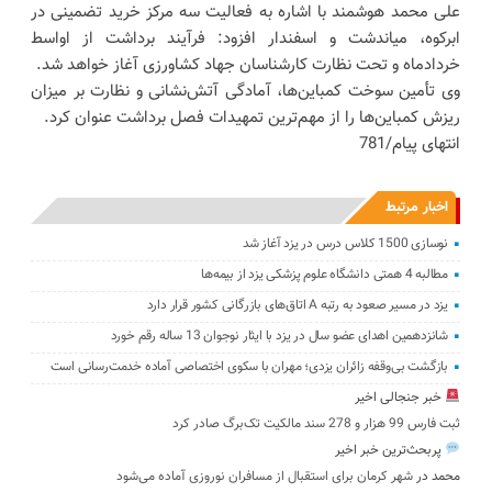
علی محمد هوشمند با اشاره به فعالیت سه مرکز خرید تضمینی در
ابرکوه، میاندشت و اسفندار افزود: فرآیند برداشت از اواسط
خردادماه و تحت نظارت کارشناسان جهاد کشاورزی آغاز خواهد شد.
وی تأمین سوخت کمباین‌ها، آمادگی آتش‌نشانی و نظارت بر میزان
ریزش کمباین‌ها را از مهم‌ترین تمهیدات فصل برداشت عنوان کرد.
انتهای پیام/781
اخبار مرتبط
نوسازی 1500 کلاس درس در یزد آغاز شد
مطالبه 4 همتی دانشگاه علوم پزشکی یزد از بیمه‌ها
یزد در مسیر صعود به رتبه A اتاق‌های بازرگانی کشور قرار دارد
شانزدهمین اهدای عضو سال در یزد با ایثار نوجوان 13 ساله رقم خورد
بازگشت بی‌وقفه زائران یزدی؛ مهران با سکوی اختصاصی آماده خدمت‌رسانی است
خبر جنجالی اخیر
ثبت فارس 99 هزار و 278 سند مالکیت تک‌برگ صادر کرد
پربحث‌ترین خبر اخیر
محمد
در
شهر کرمان برای استقبال از مسافران نوروزی آماده می‌شود