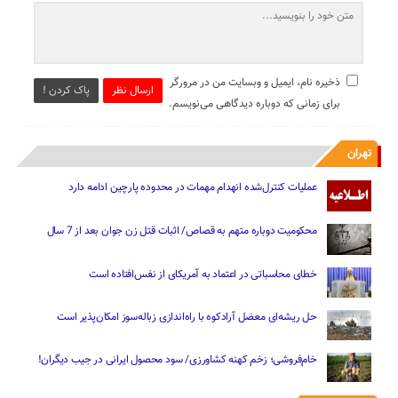
ذخیره نام، ایمیل و وبسایت من در مرورگر
ارسال نظر
پاک کردن !
برای زمانی که دوباره دیدگاهی می‌نویسم.
تهران
عملیات کنترل‌شده انهدام مهمات در محدوده پارچین ادامه دارد
محکومیت دوباره متهم به قصاص/ اثبات قتل زن جوان بعد از 7 سال
خطای محاسباتی در اعتماد به آمریکای از نفس‌افتاده است
حل ریشه‌ای معضل آرادکوه با راه‌اندازی زباله‌سوز امکان‌پذیر است
خام‌فروشی؛ زخم کهنه کشاورزی/ سود محصول ایرانی در جیب دیگران!