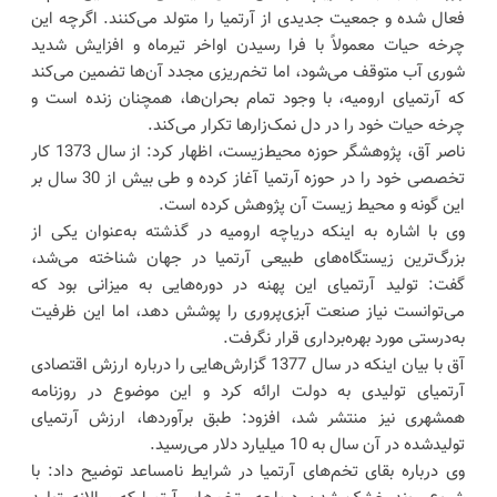
فعال شده و جمعیت جدیدی از آرتمیا را متولد می‌کنند. اگرچه این
چرخه حیات معمولاً با فرا رسیدن اواخر تیرماه و افزایش شدید
شوری آب متوقف می‌شود، اما تخم‌ریزی مجدد آن‌ها تضمین می‌کند
که آرتمیای ارومیه، با وجود تمام بحران‌ها، همچنان زنده است و
چرخه حیات خود را در دل نمک‌زارها تکرار می‌کند.
ناصر آق، پژوهشگر حوزه محیط‌زیست، اظهار کرد: از سال 1373 کار
تخصصی خود را در حوزه آرتمیا آغاز کرده و طی بیش از 30 سال بر
این گونه و محیط زیست آن پژوهش کرده است.
وی با اشاره به اینکه دریاچه ارومیه در گذشته به‌عنوان یکی از
بزرگ‌ترین زیستگاه‌های طبیعی آرتمیا در جهان شناخته می‌شد،
گفت: تولید آرتمیای این پهنه در دوره‌هایی به میزانی بود که
می‌توانست نیاز صنعت آبزی‌پروری را پوشش دهد، اما این ظرفیت
به‌درستی مورد بهره‌برداری قرار نگرفت.
آق با بیان اینکه در سال 1377 گزارش‌هایی را درباره ارزش اقتصادی
آرتمیای تولیدی به دولت ارائه کرد و این موضوع در روزنامه
همشهری نیز منتشر شد، افزود: طبق برآوردها، ارزش آرتمیای
تولیدشده در آن سال به 10 میلیارد دلار می‌رسید.
وی درباره بقای تخم‌های آرتمیا در شرایط نامساعد توضیح داد: با