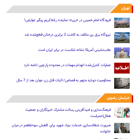
تهران
فرودگاه امام خمینی در «ری»؛ نماینده رباط‌کریم پیگیر عوارض!
نیروگاه برق ری مکلف به کاشت 2 برابری درختان قطع‌شده شد
عقب‌نشینی آمریکا نشانه شکست در برابر ایران است
عملیات کنترل‌شده انهدام مهمات در محدوده پارچین ادامه دارد
محکومیت دوباره متهم به قصاص/ اثبات قتل زن جوان بعد از 7 سال
خراسان رضوی
فرهنگ‌سازی و امیدآفرینی رسالت‌ مشترک خبرنگاران و جمعیت
هلال‌احمراست
ضرورت شفاف‌سازی خدمات بنیاد شهید برای کاهش سوءتفاهم‌ در میان
خانواده