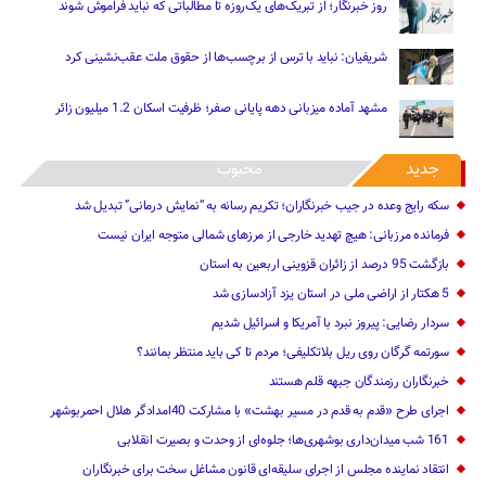
روز خبرنگار؛ از تبریک‌های یک‌روزه تا مطالباتی که نباید فراموش شوند
شریفیان: نباید با ترس از برچسب‌ها از حقوق ملت عقب‌نشینی کرد
مشهد آماده میزبانی دهه پایانی صفر؛ ظرفیت اسکان 1.2 میلیون زائر
جدید
محبوب
سکه رایج وعده در جیب خبرنگاران؛ تکریم رسانه به “نمایش درمانی” تبدیل شد
فرمانده مرزبانی: هیچ تهدید خارجی از مرزهای ‌شمالی متوجه ایران نیست
بازگشت 95 درصد از زائران قزوینی اربعین به استان
5 هکتار از اراضی ملی در استان یز‌د آزادسازی شد
سردار رضایی: پیروز نبرد با آمریکا و اسرائیل شدیم
سورتمه گرگان روی ریل بلاتکلیفی؛ مردم تا کی باید منتظر بمانند؟
خبرنگاران رزمندگان جبهه قلم هستند
اجرای طرح «قدم به قدم در مسیر بهشت» با مشارکت 40امدادگر هلال احمربوشهر
161 شب میدان‌داری بوشهری‌ها؛ جلوه‌ای از وحدت و بصیرت انقلابی
انتقاد نماینده مجلس از اجرای سلیقه‌ای قانون مشاغل سخت برای خبرنگاران