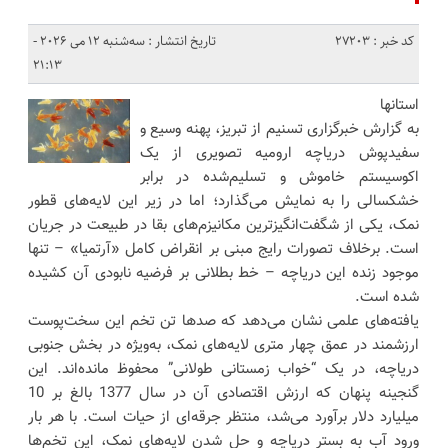
کد خبر : 27203
تاریخ انتشار : سه‌شنبه 12 می 2026 -
21:13
استانها
به گزارش خبرگزاری تسنیم از تبریز، پهنه وسیع و
سفیدپوش دریاچه ارومیه تصویری از یک
اکوسیستم خاموش و تسلیم‌شده در برابر
خشکسالی را به نمایش می‌گذارد؛ اما در زیر این لایه‌های قطور
نمک، یکی از شگفت‌انگیزترین مکانیزم‌های بقا در طبیعت در جریان
است. برخلاف تصورات رایج مبنی بر انقراض کامل «آرتمیا» – تنها
موجود زنده این دریاچه – خط بطلانی بر فرضیه نابودی آن کشیده
شده است.
یافته‌های علمی نشان می‌دهد که صدها تن تخم این سخت‌پوست
ارزشمند در عمق چهار متری لایه‌های نمک، به‌ویژه در بخش جنوبی
دریاچه، در یک “خواب زمستانی طولانی” محفوظ مانده‌اند. این
گنجینه پنهان که ارزش اقتصادی آن در سال 1377 بالغ بر 10
میلیارد دلار برآورد می‌شد، منتظر جرقه‌ای از حیات است. با هر بار
ورود آب به بستر دریاچه و حل شدن لایه‌های نمک، این تخم‌ها