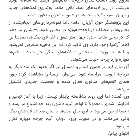
شروع روند خشک شدن دریاچه، تخم‌های آرتمیا که سالانه تولید
می‌شد، در زیر لایه‌های نمک باقی ماند. به‌تدریج نمک‌های جدید
روی آن رسوب کرد و تخم‌ها در عمق بیشتری مدفون شدند.
این پژوهشگر حوزه آبزیان ادامه داد: نمونه‌برداری‌های انجام‌شده از
بخش‌های مختلف دریاچه—به‌ویژه در بخش جنوبی—نشان می‌دهد
که در برخی نقاط، حدود چهار متر عمق و لابه‌لای نمک‌ها، صدها تن
تخم آرتمیا وجود دارد. وی تأکید کرد که این ذخیره منقرض نمی‌شود
و با هر بار ورود آب، بخشی از لایه‌های نمکی حل شده و تخم‌ها
دوباره وارد چرخه حیات می‌شوند.
آق بیان کرد: بر همین اساس، امسال نیز اگر حدود یک ماه دیگر به
دریاچه ارومیه مراجعه شود، می‌توان آرتمیا را مشاهده کرد؛ چون
همان تخم‌های مدفون فعال شده و جمعیت جدیدی تشکیل
می‌دهد.
وی گفت: اما این روند بلافاصله پایدار نیست؛ زیرا با آغاز تبخیر و
افزایش شوری، معمولاً تا اواخر تیرماه شوری به حد اشباع می‌رسد و
آرتمیا از بین می‌رود، با این حال تخم‌ها تا سال بعد در لایه‌های نمک
باقی می‌مانند و در صورت ورود دوباره آب، چرخه دوباره تکرار
می‌شود.
انتهای پیام/