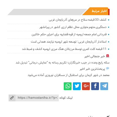
اخبار مرتبط
کشف 33 قبضه سلاح در مرزهای آذربایجان غربی
دستگیری متهم متواری مخل نظام ارزی کشور در پیرانشهر
قدردانی امام جمعه ارومیه از قوه قضاییه برای اجرای حکم خائنین ‌
استاندار آذربایجان‌ غربی: توسعه شهر ارومیه نیازمند همدلی است
11 قبضه کلت کمری توسط مرزبانان هنگ مرزی ارومیه کشف و ضبط شد
خبر جنجالی اخیر
سکه رایج وعده در جیب خبرنگاران؛ تکریم رسانه به “نمایش درمانی” تبدیل شد
پربحث‌ترین خبر اخیر
محمد
در
شهر کرمان برای استقبال از مسافران نوروزی آماده می‌شود
لینک کوتاه