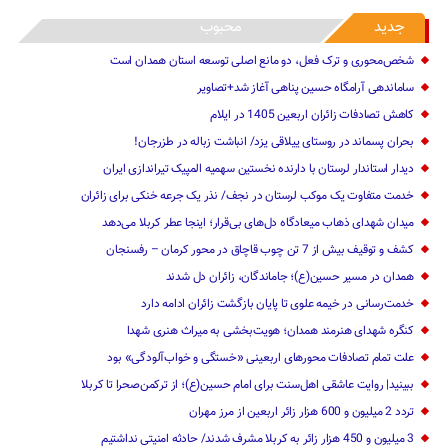
جدید
محبوب
شخص‌محوری و ترک فعل، دو مانع اصلی توسعه استان همدان است
ساماندهی آرامگاه حسین پناهی آغاز شد+تصاویر
کاهش تصادفات زائران اربعین 1405 در ایلام
بحران پسماند در روستای ییلاقی یزد/ انباشت زباله در طزرجان!
دیدار استاندار لرستان با دارنده نخستین سهمیه المپیک تیراندازی ایران
خدمت متفاوت یک موکب لرستان در نجف/ نذر یک جرعه خنکی برای زائران
میدان شهدای ذهاب میعادگاه دل‌های بی‌قرار؛ اینجا عطر کربلا می‌دهد
کشف و توقیف بیش از 7 تن چوب قاچاق در محور کرمان – رفسنجان
همدان در مسیر حسین(ع)؛ جاماندگان، زائران دل شدند
خدمت‌رسانی در خیمه علوی تا پایان بازگشت زائران ادامه دارد
کنگره شهدای هنرمند همدان؛ هویت‌بخشی به میراث هنری شهدا
علت تمام‌ تصادفات محورهای اربعینی‌ «خستگی و خواب‌آلودگی» ‌بود
ببینید| روایت عاشقی اهل‌سنت برای امام حسین(ع)؛ از ترکمن‌صحرا تا کربلا
تردد 2 میلیون و 600 هزار زائر اربعین از مرز مهران‌‌
3 میلیون و 450 هزار ‌زائر به کربلا مشرف شد‌ند/‌ حادثه امنیتی نداشتیم