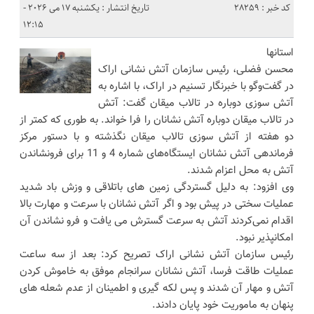
کد خبر : 28259
تاریخ انتشار : یکشنبه 17 می 2026 -
12:15
استانها
محسن فضلی، رئیس سازمان آتش نشانی اراک
در گفت‌وگو با خبرنگار تسنیم در اراک، با اشاره به
آتش سوزی دوباره در تالاب میقان گفت: آتش
در تالاب میقان دوباره آتش نشانان را فرا خواند. به طوری که کمتر از
دو هفته از آتش سوزی تالاب میقان نگذشته و با دستور مرکز
فرماندهی آتش نشانان ایستگاه‌های شماره 4 و 11 برای فرونشاندن
آتش به محل اعزام شدند.
وی افزود: به دلیل گستردگی زمین های باتلاقی و وزش باد شدید
عملیات سختی در پیش بود و اگر آتش نشانان با سرعت و مهارت بالا
اقدام نمی‌کردند آتش به سرعت گسترش می یافت و فرو نشاندن آن
امکانپذیر نبود.
رئیس سازمان آتش نشانی اراک تصریح کرد: بعد از سه ساعت
عملیات طاقت فرسا، آتش نشانان سرانجام موفق به خاموش کردن
آتش و مهار آن شدند و پس لکه گیری و اطمینان از عدم شعله های
پنهان به ماموریت خود پایان دادند.