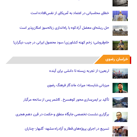
خطای محاسباتی در اعتماد به آمریکای از نفس‌افتاده است
حل ریشه‌ای معضل آرادکوه با راه‌اندازی زباله‌سوز امکان‌پذیر است
خام‌فروشی؛ زخم کهنه کشاورزی/ سود محصول ایرانی در جیب دیگران!
خراسان رضوی
اربعین؛ از تجربه زیسته تا دانشی برای آینده
میزبانی شایسته؛ میراث ماندگار فرهنگ رضوی
تأکید بر ایمن‌سازی محور کوهسرخ ـ کاشمر پس از سانحه مرگبار
برگزاری نشست تخصصی جایگاه منطق و حکمت در قرن دهم هجری
تسریع در اجرای پروژه‌های قطار و آزادراه مشهد- گلبهار- چناران