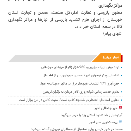
مراکز نگهداری
معاون بازرسی و نظارت اداره‌کل صنعت، معدن و تجارت استان
خوزستان از اجرای طرح تشدید بازرسی از انبارها و مراکز نگهداری
کالا در سطح استان خبر داد.
انتهای پیام/
اخبار مرتبط
تردد بیش از یک میلیون و 960 هزار زائر از مرزهای خوزستان
شناسایی پیکر نوجوان شهید حسین حوریان پس از 44 سال
جمع‌آوری 171 انشعاب غیرمجاز برق در مانور «مهتاب» اهواز
تداوم خدمت‌رسانی شبانه‌روزی کادر درمان به زائران اربعین
معاون استاندار: انفجار در شلمچه کذب است/ امنیت کامل در مرز برقرار است
خبر جنجالی اخیر
گردوغبار و باد شدید استان یزد را دربر می‌گیرد
پربحث‌ترین خبر اخیر
محمد
در
شهر کرمان برای استقبال از مسافران نوروزی آماده می‌شود