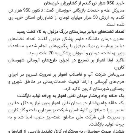
خرید 950 هزار تن گندم از کشاورزان خوزستان
مدیرکل غله و خدمات بازرگانی خوزستان گفت: تاکنون 950 هزار تن
گندم به ارزش 50 هزار میلیارد تومان از کشاورزان استان خریداری
شده است.
تعداد تخت‌های دیالیز بیمارستان بزرگ دزفول به 70 تخت رسید
معاون درمان دانشگاه علوم پزشکی دزفول گفت: تعداد تخت‌های
دیالیز بیمارستان بزرگ دزفول با پیگیری‌های انجام شده و مساعدت
وزیر بهداشت، درمان و آموزش پزشکی به 70 تخت رسید.
تاکید آبفا اهواز بر تسریع در اجرای طرح‌های آبرسانی شهرستان
کارون
مدیرعامل شرکت آب و فاضلاب اهواز بر ضرورت تسریع در اجرای
طرح‌های آبرسانی و ارتقا کیفیت خدمات‌رسانی در مناطق شهری و
روستایی شهرستان کارون تاکید کرد.
یک حلقه چاه پرفشار میدان نفتی اهواز به چرخه تولید بازگشت
یک حلقه چاه پرفشار در میدان نفتی اهواز بدون نیاز به دکل حفاری
تعمیر و با هم‌افزایی کارشناسان شرکت بهره‌برداری نفت و گاز کارون
و مدیریت فنی شرکت ملی مناطق نفت‌خیز جنوب احیا شد و به
چرخه تولید بازگشت.
هشدار صمت خوزستان به محتکران کالا/ تشدید بازرسی از انبارها و