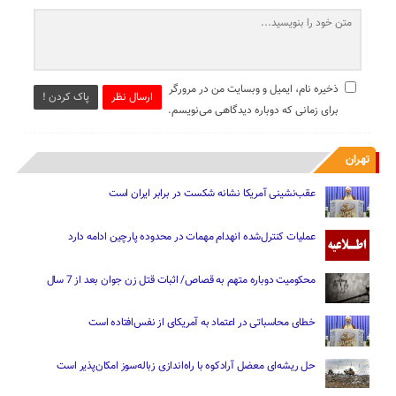
ذخیره نام، ایمیل و وبسایت من در مرورگر
ارسال نظر
پاک کردن !
برای زمانی که دوباره دیدگاهی می‌نویسم.
تهران
عقب‌نشینی آمریکا نشانه شکست در برابر ایران است
عملیات کنترل‌شده انهدام مهمات در محدوده پارچین ادامه دارد
محکومیت دوباره متهم به قصاص/ اثبات قتل زن جوان بعد از 7 سال
خطای محاسباتی در اعتماد به آمریکای از نفس‌افتاده است
حل ریشه‌ای معضل آرادکوه با راه‌اندازی زباله‌سوز امکان‌پذیر است