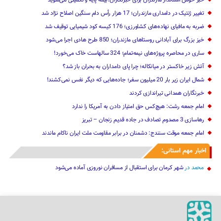
خبر خوش استاندار مازندران برای خبرنگاران؛‌بیمه پایه و ‌تکمیلی می‌شوید
تغییر ژنتیک‌ در دامداری مازندران؛ 17 هزار رأس دام سنگین ‌اصلاح نژاد شد
ضربه ‌به مافیای نهاده‌های کشاورزی؛ 176 کیسه کود شیمیایی توقیف شد
خیز بزرگ برای آبادانی روستاهای مازندران؛ 850 طرح هادی ‌اجرا می‌شود
ساری در محاصره پروژه‌های نیمه‌تمام؛ 324 سالهاست خاک می‌خورد!
آتش زیر خاکستر در میانکاله؛ چرا پای دامداران به بحران باز شد؟
شمال ایران زیر بار 20 میلیون سفر؛ جاده‌هایی که دیگر نفس نمی‌کشند!
خبرنگاران همدانی تیراندازی کردند
امام جمعه رشت: هیچ‌کس حق امتیاز دادن به آمریکا را ندارد
رهاسازی 3 مصدوم تصادف در جاده قدیم زنجان – تبریز
امام جمعه موقت سنندج: دشمنان در برابر مقاومت ملت ایران ناکام ماندند
اخبار مهم استانی:
محمد
در
شهر کرمان برای استقبال از مسافران نوروزی آماده می‌شود