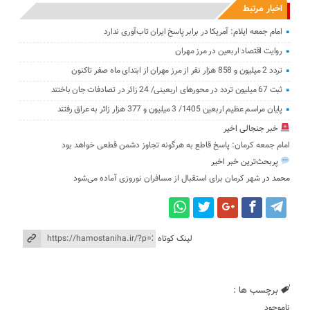
اخبار مرتبط
امام جمعه ایلام: آمریکا در برابر پاسخ ایران تاب‌آوری ندارد
روایت اقتصاد اربعین در مرز مهران
تردد 2 میلیون و 858 هزار نفر از مرز مهران از ابتدای ماه صفر تاکنون
‌‌ثبت 67 میلیون تردد در محورهای اربعینی/ 24 زائر در تصادفات جان باختند
پایان مراسم عظیم اربعین 1405/ ‌3 میلیون و 377 ‌هزار زائر به عراق رفتند
خبر جنجالی اخیر
امام جمعه کرمان: پاسخ قاطع به هرگونه تجاوز دشمن قطعی خواهد بود
پربحث‌ترین خبر اخیر
محمد
در
شهر کرمان برای استقبال از مسافران نوروزی آماده می‌شود
لینک کوتاه
برچسب ها :
ناموجود