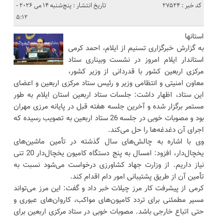
کد خبر : 27524
تاریخ انتشار : پنج‌شنبه 14 می 2026 -
5:12
استانها
به گزارش خبرگزاری تسنیم از ایلام، احمد کرمی
استاندار ایلام امروز در نشست وبیناری ستاد
مرکزی اربعین کشور با قدردانی از وزیر کشور،
معاون امنیتی و انتظامی وزیر و رئیس ستاد مرکزی اربعین و اعضای
این ستاد، اظهار داشت: جلسات ستاد اربعین استان ایلام به طور
مستمر برگزار شده و آخرین جلسه هفته قبل در پایانه مرزی مهران
بود و مصوبات خوبی در جلسه 26 ستاد اربعین به تصویب رسیده که
اجرای آن دغدغه‌ها را حل می‌کند.
وی با اشاره به چالش‌های سال گذشته در تأمین ماشین‌های
یخچال‌دار، افزود: امسال به پنج دستگاه کامیون یخچال‌دار 20 تنی
نیاز داریم. از وزارت جهاد کشاورزی درخواست می‌شود نسبت به
تأمین آن از طریق پشتیبانی امور دام اقدام کند.
کرمی از پیشرفت کار مرز چیلات خبر داد و گفت: این مرز می‌تواند
مسیر مطمئنی برای تردد کامیون‌های مواکب، کاروان‌های عبوری و
حتی اتباع خارجی باشد. مصوبات خوبی در ستاد مرکزی اربعین برای