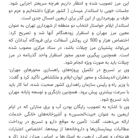
این مرز تصویب شده و انتظار داریم هرچه سریعتر اجرایی شود.
جلسات خوبی با استاندار میسان ( کشور عراق) داشته‌ایم و عزم دو
طرف بر بهره‌برداری از این گذر برای اربعین امسال جدی است.
استاندار ایلام خواستار انتخاب دو منطقه از شهرداری تهران به عنوان
معین مرز مهران و استقرار زودهنگام آنها شد و تصریح کرد:
اختصاص هزار و 500 تن روکش آسفالت برای فرودگاه آبدانان که
می‌تواند پشتیبان مرز چیلات باشد، در ستاد مرکزی مصوب شده
است. همچنین پیگیری صدور مجوز استقرار واحد گذرنامه در مرز
چیلات باید به صورت ویژه انجام شود.
وی بر تسریع در تکمیل پروژه‌های راهسازی محورهای مهران-
دهلران-اندیمشک و محور ایوان-ایلام و ملکشاهی تأکید کرد و گفت:
با وزیر راه و رئیس سازمان راهداری کشور صحبت شده، اما کار باید
با سرعت بیشتری پیش برود. همچنین بازنگری و توسعه پایانه مهران
باید تسریع شود.
وی با اشاره به تصویب رایگان بودن آب و برق منازلی که در ایام
اربعین به عنوان «بیت‌الحسین» و آشپزخانه‌های خانگی خدمات
ارائه می‌دهند، گفت: تأمین به موقع دارو و تسریع در پرداخت
مطالبات بیمارستان‌ها و داروخانه‌ها از بیمه‌ها، اختصاص اعتبارات
هزینه‌ای و عمرانی اربعین به استان‌ها بر اساس میزان تردد زائر و