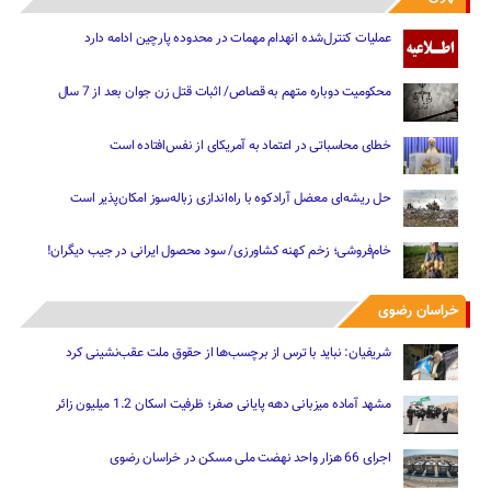
عملیات کنترل‌شده انهدام مهمات در محدوده پارچین ادامه دارد
محکومیت دوباره متهم به قصاص/ اثبات قتل زن جوان بعد از 7 سال
خطای محاسباتی در اعتماد به آمریکای از نفس‌افتاده است
حل ریشه‌ای معضل آرادکوه با راه‌اندازی زباله‌سوز امکان‌پذیر است
خام‌فروشی؛ زخم کهنه کشاورزی/ سود محصول ایرانی در جیب دیگران!
خراسان رضوی
شریفیان: نباید با ترس از برچسب‌ها از حقوق ملت عقب‌نشینی کرد
مشهد آماده میزبانی دهه پایانی صفر؛ ظرفیت اسکان 1.2 میلیون زائر
اجرای 66 هزار واحد نهضت ملی مسکن در خراسان رضوی