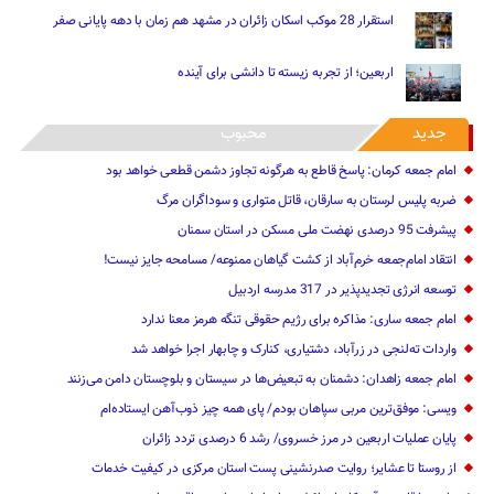
استقرار 28 موکب اسکان زائران در مشهد هم زمان با دهه پایانی صفر
اربعین؛ از تجربه زیسته تا دانشی برای آینده
جدید
محبوب
امام جمعه کرمان: پاسخ قاطع به هرگونه تجاوز دشمن قطعی خواهد بود
ضربه پلیس لرستان به سارقان، قاتل متواری و سوداگران مرگ
پیشرفت 95 درصدی نهضت ملی مسکن در استان سمنان
انتقاد امام‌جمعه خرم‌آباد از کشت گیاهان ممنوعه/ مسامحه جایز نیست!
توسعه انرژی تجدیدپذیر در 317 مدرسه اردبیل
امام جمعه ساری: مذاکره برای رژیم حقوقی تنگه هرمز معنا ندارد
واردات ته‌لنجی در زرآباد، دشتیاری، کنارک و چابهار اجرا خواهد شد‌
امام جمعه زاهدان: دشمنان به تبعیض‌ها در سیستان و بلوچستان دامن می‌زنند
ویسی: موفق‌ترین مربی سپاهان بودم/ پای همه چیز ذوب‌آهن ایستاده‌ام
پایان عملیات اربعین در مرز خسروی/ رشد 6 درصدی تردد زائران
از روستا تا عشایر؛ روایت صدرنشینی پست استان مرکزی در کیفیت خدمات