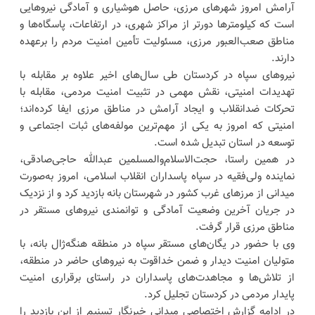
آرامش امروز شهرهای مرزی، حاصل هوشیاری و آمادگی نیروهایی
است که کیلومترها دورتر از مراکز شهری، در ارتفاعات، پاسگاه‌ها و
مناطق صعب‌العبور مرزی، مسئولیت تأمین امنیت مردم را برعهده
دارند.
نیروهای سپاه در کردستان طی سال‌های اخیر علاوه بر مقابله با
تهدیدات امنیتی، نقش مهمی در تثبیت امنیت مردمی، مقابله با
تحرکات ضدانقلاب و ایجاد آرامش در مناطق مرزی ایفا کرده‌اند؛
امنیتی که امروز به یکی از مهم‌ترین مولفه‌های ثبات اجتماعی و
توسعه در استان تبدیل شده است.
در همین راستا، حجت‌الاسلام‌والمسلمین عبدالله حاجی‌صادقی،
نماینده ولی‌فقیه در سپاه پاسداران انقلاب اسلامی، امروز به‌صورت
میدانی از مرزهای غرب کشور در شهرستان بانه بازدید کرد و از نزدیک
در جریان آخرین وضعیت آمادگی و توانمندی نیروهای مستقر در
مناطق مرزی قرار گرفت.
وی با حضور در یگان‌های مستقر سپاه در منطقه هنگه‌ژال بانه، با
متولیان امنیت دیدار و ضمن خداقوت به نیروهای حاضر در منطقه،
از تلاش‌ها و مجاهدت‌های پاسداران در راستای برقراری امنیت
پایدار مردمی در کردستان تجلیل کرد.
در ادامه گزارش اختصاصی میدانی خبرنگار تسنیم از این بازدید را