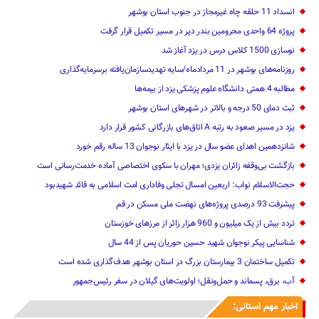
انسداد 11 حلقه چاه غیرمجاز در جنوب استان بوشهر
پروژه 64 واحدی محرومین بندر دیر در مسیر تکمیل قرار گرفت
نوسازی 1500 کلاس درس در یزد آغاز شد
روزنامه‌های بوشهر در 11 مردادماه/سایه تهدیدسازمان‌یافته برسرمایه‌گذاری
مطالبه 4 همتی دانشگاه علوم پزشکی یزد از بیمه‌ها
ثبت دمای 50 درجه و بالاتر در شهرهای استان بوشهر
یزد در مسیر صعود به رتبه A اتاق‌های بازرگانی کشور قرار دارد
شانزدهمین اهدای عضو سال در یزد با ایثار نوجوان 13 ساله رقم خورد
بازگشت بی‌وقفه زائران یزدی؛ مهران با سکوی اختصاصی آماده خدمت‌رسانی است
حجت‌الاسلام نواب: اربعین امسال تجلی وفاداری امت اسلامی به قائد شهیدبود
پیشرفت 93 درصدی پروژه‌های نهضت ملی مسکن در قم
تردد بیش از یک میلیون و 960 هزار زائر از مرزهای خوزستان
شناسایی پیکر نوجوان شهید حسین حوریان پس از 44 سال
تکمیل ساختمان 3 بیمارستان بزرگ در استان بوشهر هدف‌گذاری شده است
آب، برق، پسماند و حمل‌ونقل؛ اولویت‌های گیلان در سفر رئیس‌جمهور
اخبار مهم استانی: