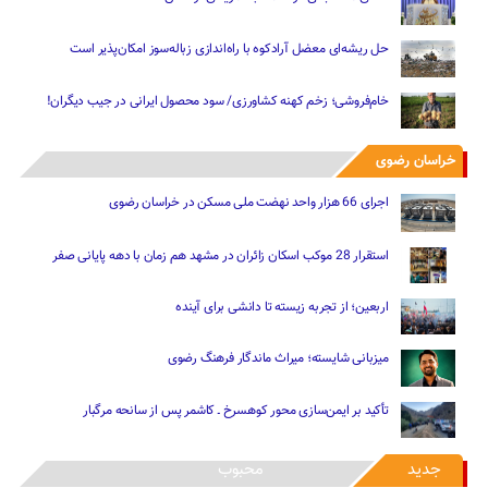
حل ریشه‌ای معضل آرادکوه با راه‌اندازی زباله‌سوز امکان‌پذیر است
خام‌فروشی؛ زخم کهنه کشاورزی/ سود محصول ایرانی در جیب دیگران!
خراسان رضوی
اجرای 66 هزار واحد نهضت ملی مسکن در خراسان رضوی
استقرار 28 موکب اسکان زائران در مشهد هم زمان با دهه پایانی صفر
اربعین؛ از تجربه زیسته تا دانشی برای آینده
میزبانی شایسته؛ میراث ماندگار فرهنگ رضوی
تأکید بر ایمن‌سازی محور کوهسرخ ـ کاشمر پس از سانحه مرگبار
جدید
محبوب